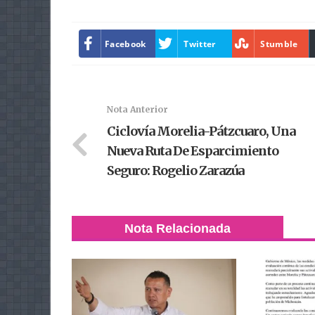
Facebook
Twitter
Stumble
Nota Anterior
Ciclovía Morelia-Pátzcuaro, Una
Nueva Ruta De Esparcimiento
Seguro: Rogelio Zarazúa
Nota Relacionada