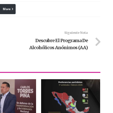
More
linkedin
Pinterest
Siguiente Nota
Descubre El Programa De
Alcohólicos Anónimos (AA)