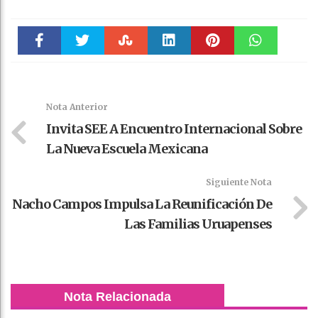
Faceboo
Twitter
Stumble
linkedin
Pinteres
WhatsAp
k
t
pt
Nota Anterior
Invita SEE A Encuentro Internacional Sobre
La Nueva Escuela Mexicana
Siguiente Nota
Nacho Campos Impulsa La Reunificación De
Las Familias Uruapenses
Nota Relacionada