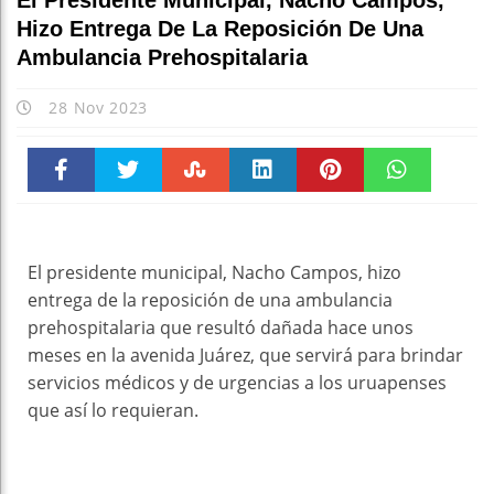
El Presidente Municipal, Nacho Campos,
Hizo Entrega De La Reposición De Una
Ambulancia Prehospitalaria
28 Nov 2023
Faceboo
Twitter
Stumble
linkedin
Pinteres
WhatsAp
k
t
pt
El presidente municipal, Nacho Campos, hizo
entrega de la reposición de una ambulancia
prehospitalaria que resultó dañada hace unos
meses en la avenida Juárez, que servirá para brindar
servicios médicos y de urgencias a los uruapenses
que así lo requieran.