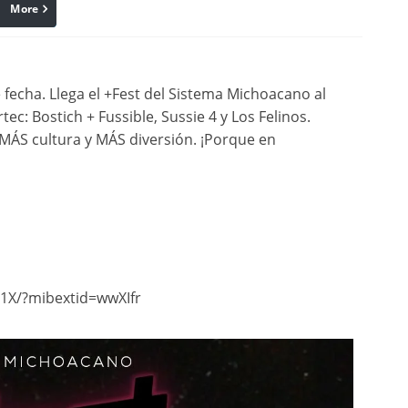
More
linkedin
Pinterest
echa. Llega el +Fest del Sistema Michoacano al
ec: Bostich + Fussible, Sussie 4 y Los Felinos.
ÁS cultura y MÁS diversión. ¡Porque en
1X/?mibextid=wwXIfr