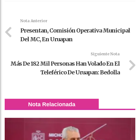
Faceboo
Twitter
Stumble
linkedin
Pinteres
WhatsAp
k
t
pt
Nota Anterior
Presentan, Comisión Operativa Municipal
Del MC, En Uruapan
Siguiente Nota
Más De 182 Mil Personas Han Volado En El
Teleférico De Uruapan: Bedolla
Nota Relacionada