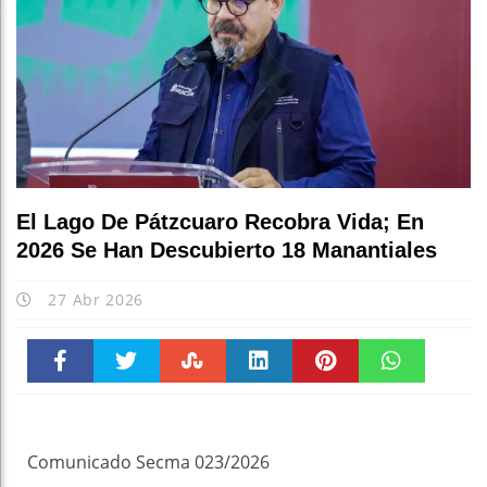
El Lago De Pátzcuaro Recobra Vida; En
2026 Se Han Descubierto 18 Manantiales
27 Abr 2026
Faceboo
Twitter
Stumble
linkedin
Pinteres
WhatsAp
k
t
pt
Comunicado Secma 023/2026