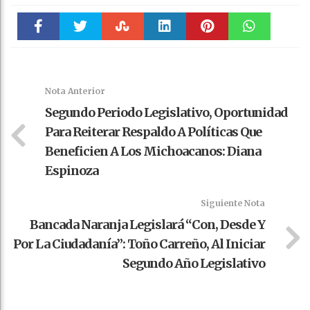
Faceboo
Twitter
Stumble
linkedin
Pinteres
WhatsAp
k
t
pt
Nota Anterior
Segundo Periodo Legislativo, Oportunidad
Para Reiterar Respaldo A Políticas Que
Beneficien A Los Michoacanos: Diana
Espinoza
Siguiente Nota
Bancada Naranja Legislará “con, Desde Y
Por La Ciudadanía”: Toño Carreño, Al Iniciar
Segundo Año Legislativo