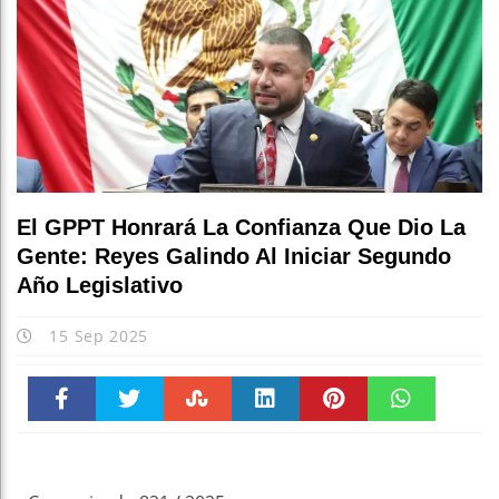
El GPPT Honrará La Confianza Que Dio La
Gente: Reyes Galindo Al Iniciar Segundo
Año Legislativo
15 Sep 2025
Faceboo
Twitter
Stumble
linkedin
Pinteres
WhatsAp
k
t
pt