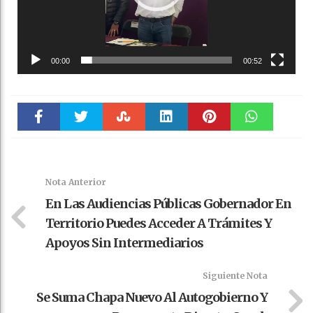
00:00
00:52
Faceboo
Twitter
Stumble
linkedin
Pinteres
WhatsAp
k
t
pt
Nota Anterior
En Las Audiencias Públicas Gobernador En
Territorio Puedes Acceder A Trámites Y
Apoyos Sin Intermediarios
Siguiente Nota
Se Suma Chapa Nuevo Al Autogobierno Y