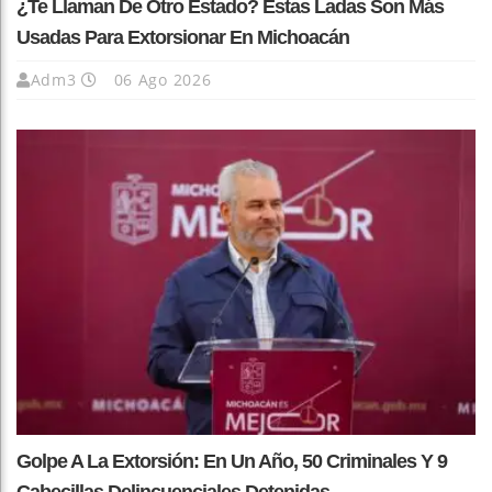
¿Te Llaman De Otro Estado? Estas Ladas Son Más
Usadas Para Extorsionar En Michoacán
Adm3
06 Ago 2026
Golpe A La Extorsión: En Un Año, 50 Criminales Y 9