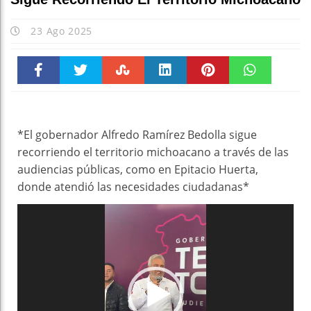
23 Ago 2025
Faceboo
Twitter
Stumble
linkedin
Pinteres
WhatsAp
k
t
pt
*El gobernador Alfredo Ramírez Bedolla sigue
recorriendo el territorio michoacano a través de las
audiencias públicas, como en Epitacio Huerta,
donde atendió las necesidades ciudadanas*
Reproductor
de
vídeo