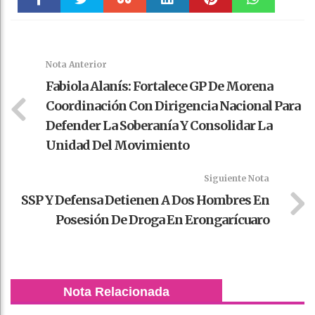
Faceboo
Twitter
Stumble
linkedin
Pinteres
WhatsAp
k
t
pt
Nota Anterior
Fabiola Alanís: Fortalece GP De Morena
Coordinación Con Dirigencia Nacional Para
Defender La Soberanía Y Consolidar La
Unidad Del Movimiento
Siguiente Nota
SSP Y Defensa Detienen A Dos Hombres En
Posesión De Droga En Erongarícuaro
Nota Relacionada