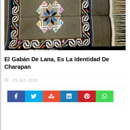
El Gabán De Lana, Es La Identidad De
Charapan
05 Jun 2026
Faceboo
Twitter
Stumble
linkedin
Pinteres
WhatsAp
k
t
pt