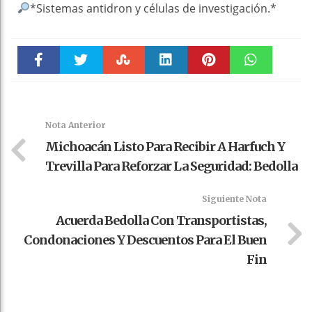
*Sistemas antidron y células de investigación.*
Faceboo
Twitter
Stumble
linkedin
Pinteres
WhatsAp
k
t
pt
Nota Anterior
Michoacán Listo Para Recibir A Harfuch Y
Trevilla Para Reforzar La Seguridad: Bedolla
Siguiente Nota
Acuerda Bedolla Con Transportistas,
Condonaciones Y Descuentos Para El Buen
Fin