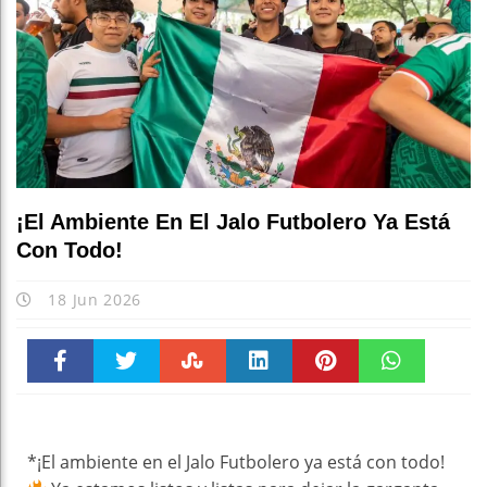
¡El Ambiente En El Jalo Futbolero Ya Está
Con Todo!
18 Jun 2026
Faceboo
Twitter
Stumble
linkedin
Pinteres
WhatsAp
k
t
pt
*¡El ambiente en el Jalo Futbolero ya está con todo!