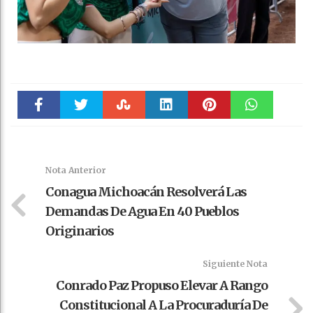
Faceboo
Twitter
Stumble
linkedin
Pinteres
WhatsAp
k
t
pt
Nota Anterior
Conagua Michoacán Resolverá Las
Demandas De Agua En 40 Pueblos
Originarios
Siguiente Nota
Conrado Paz Propuso Elevar A Rango
Constitucional A La Procuraduría De