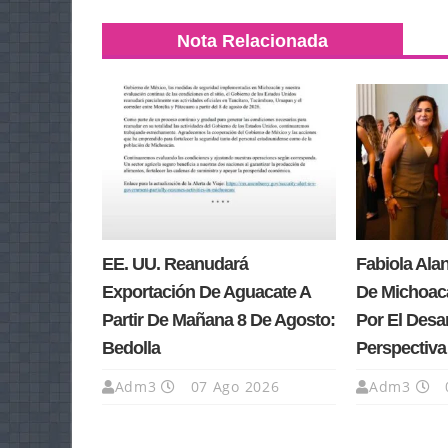
Nota Relacionada
EE. UU. Reanudará
Fabiola Ala
Exportación De Aguacate A
De Michoacá
Partir De Mañana 8 De Agosto:
Por El Desa
Bedolla
Perspectiv
Adm3
07 Ago 2026
Adm3