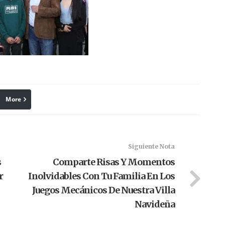
More
linkedin
Pinterest
Siguiente Nota
s
Comparte Risas Y Momentos
r
Inolvidables Con Tu Familia En Los
Juegos Mecánicos De Nuestra Villa
Navideña