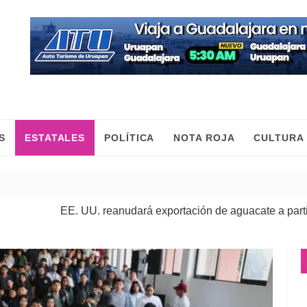
S
ESTATALES
POLÍTICA
NOTA ROJA
CULTURA
EE. UU. reanudará exportación de aguacate a partir de mañana
Cumplimenta FGE orden de aprehensión contra presunto respons