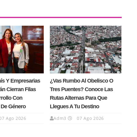
nís Y Empresarias
¿Vas Rumbo Al Obelisco O
n Cierran Filas
Tres Puentes? Conoce Las
rrollo Con
Rutas Alternas Para Que
a De Género
Llegues A Tu Destino
07 Ago 2026
Adm3
07 Ago 2026