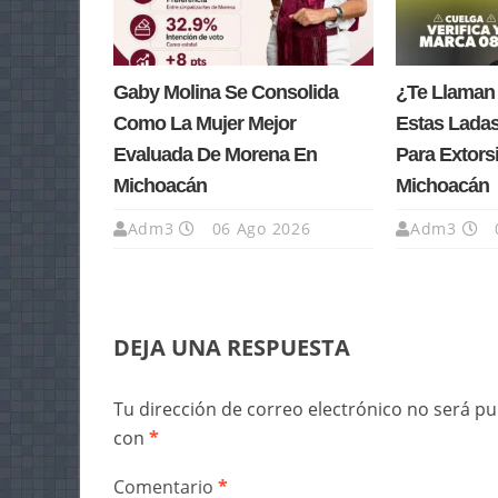
Gaby Molina Se Consolida
¿Te Llaman
Como La Mujer Mejor
Estas Lada
Evaluada De Morena En
Para Extors
Michoacán
Michoacán
Adm3
06 Ago 2026
Adm3
DEJA UNA RESPUESTA
Tu dirección de correo electrónico no será pu
con
*
Comentario
*