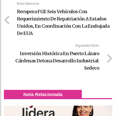
k
t
pt
Nota Anterior
Recupera FGE Seis Vehículos Con
Requerimiento De Repatriación A Estados
Unidos, En Coordinación Con La Embajada
De EUA
Siguiente Nota
Inversión Histórica En Puerto Lázaro
Cárdenas Detona Desarrollo Industrial:
Sedeco
Nota Relacionada