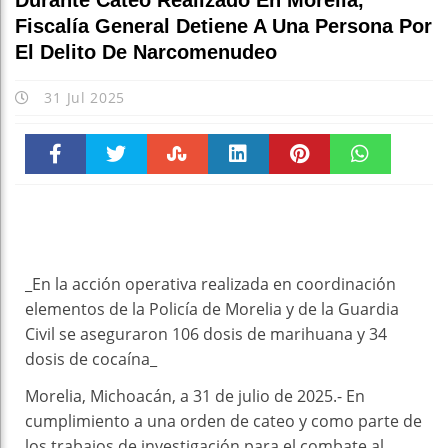
Durante Cateo Realizado En Morelia,
Fiscalía General Detiene A Una Persona Por
El Delito De Narcomenudeo
31 Jul 2025
Faceboo
Twitter
Stumble
linkedin
Pinteres
WhatsAp
k
t
pt
_En la acción operativa realizada en coordinación
elementos de la Policía de Morelia y de la Guardia
Civil se aseguraron 106 dosis de marihuana y 34
dosis de cocaína_
Morelia, Michoacán, a 31 de julio de 2025.- En
cumplimiento a una orden de cateo y como parte de
los trabajos de investigación para el combate al