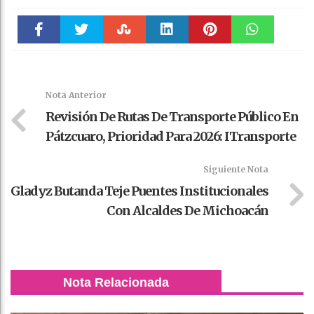
Faceboo
Twitter
Stumble
linkedin
Pinteres
WhatsAp
k
t
pt
Nota Anterior
Revisión De Rutas De Transporte Público En
Pátzcuaro, Prioridad Para 2026: ITransporte
Siguiente Nota
Gladyz Butanda Teje Puentes Institucionales
Con Alcaldes De Michoacán
Nota Relacionada