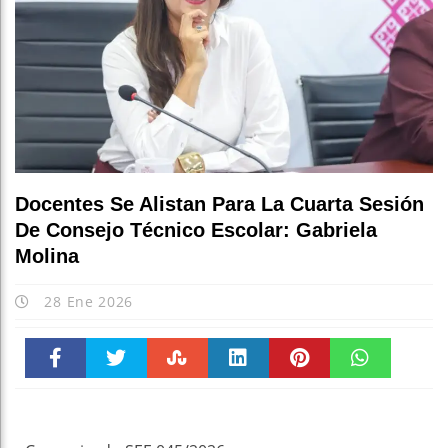
Docentes Se Alistan Para La Cuarta Sesión
De Consejo Técnico Escolar: Gabriela
Molina
28 Ene 2026
Faceboo
Twitter
Stumble
linkedin
Pinteres
WhatsAp
k
t
pt