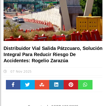
Escu
Distribuidor Vial Salida Pátzcuaro, Solución
Integral Para Reducir Riesgo De
Accidentes: Rogelio Zarazúa
07 Nov 2025
Faceboo
Twitter
Stumble
linkedin
Pinteres
WhatsAp
k
t
pt