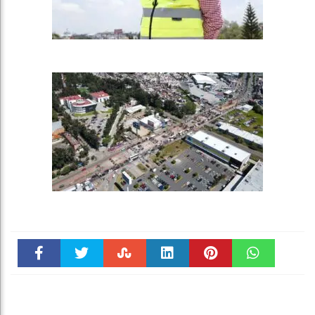
Faceboo
Twitter
Stumble
linkedin
Pinteres
WhatsAp
k
t
pt