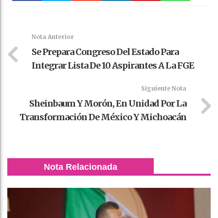
Faceboo
Twitter
Stumble
linkedin
Pinteres
WhatsAp
k
t
pt
Nota Anterior
Se Prepara Congreso Del Estado Para
Integrar Lista De 10 Aspirantes A La FGE
Siguiente Nota
Sheinbaum Y Morón, En Unidad Por La
Transformación De México Y Michoacán
Nota Relacionada