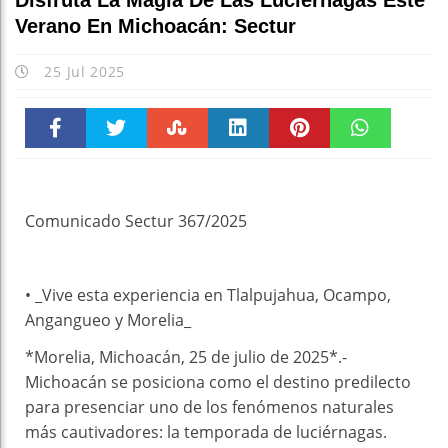
Disfruta La Magia De Las Luciérnagas Este
Verano En Michoacán: Sectur
25 Jul 2025
Faceboo
Twitter
Stumble
linkedin
Pinteres
WhatsAp
k
t
pt
Comunicado Sectur 367/2025
• _Vive esta experiencia en Tlalpujahua, Ocampo,
Angangueo y Morelia_
*Morelia, Michoacán, 25 de julio de 2025*.-
Michoacán se posiciona como el destino predilecto
para presenciar uno de los fenómenos naturales
más cautivadores: la temporada de luciérnagas.