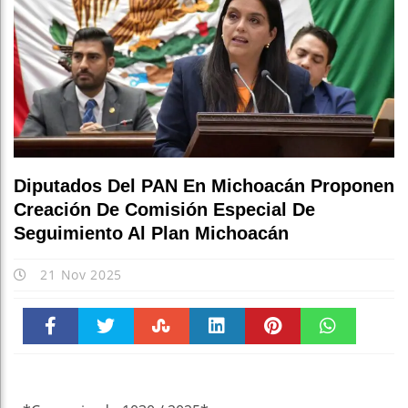
E
Diputados Del PAN En Michoacán Proponen
Creación De Comisión Especial De
Seguimiento Al Plan Michoacán
21 Nov 2025
Faceboo
Twitter
Stumble
linkedin
Pinteres
WhatsAp
k
t
pt