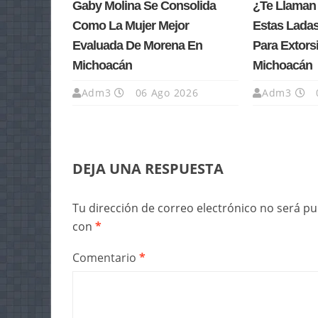
Gaby Molina Se Consolida
¿Te Llaman
Como La Mujer Mejor
Estas Lada
Evaluada De Morena En
Para Extors
Michoacán
Michoacán
Adm3
06 Ago 2026
Adm3
DEJA UNA RESPUESTA
Tu dirección de correo electrónico no será pu
con
*
Comentario
*