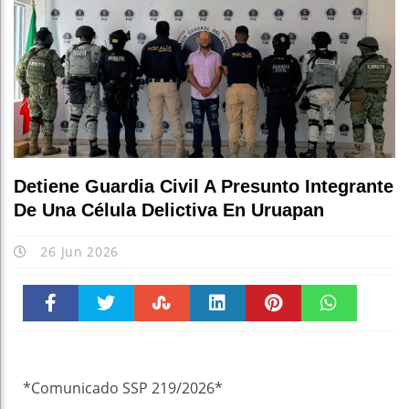
Detiene Guardia Civil A Presunto Integrante
De Una Célula Delictiva En Uruapan
26 Jun 2026
Faceboo
Twitter
Stumble
linkedin
Pinteres
WhatsAp
k
t
pt
*Comunicado SSP 219/2026*