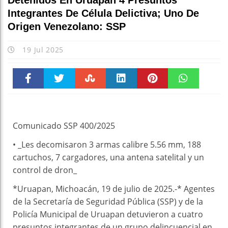
Detenidos En Uruapan 4 Presuntos
Integrantes De Célula Delictiva; Uno De
Origen Venezolano: SSP
19 Jul 2025
Faceboo
Twitter
Stumble
linkedin
Pinteres
WhatsAp
k
t
pt
Comunicado SSP 400/2025
• _Les decomisaron 3 armas calibre 5.56 mm, 188
cartuchos, 7 cargadores, una antena satelital y un
control de dron_
*Uruapan, Michoacán, 19 de julio de 2025.-* Agentes
de la Secretaría de Seguridad Pública (SSP) y de la
Policía Municipal de Uruapan detuvieron a cuatro
presuntos integrantes de un grupo delincuencial en