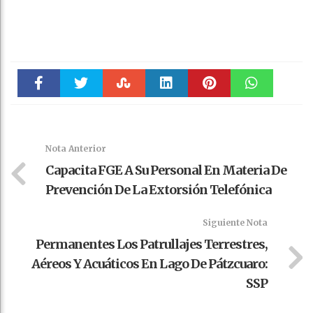
Faceboo
Twitter
Stumble
linkedin
Pinteres
WhatsAp
k
t
pt
Nota Anterior
Capacita FGE A Su Personal En Materia De
Prevención De La Extorsión Telefónica
Siguiente Nota
Permanentes Los Patrullajes Terrestres,
Aéreos Y Acuáticos En Lago De Pátzcuaro:
SSP