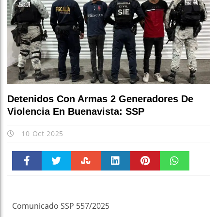
Detenidos Con Armas 2 Generadores De
Violencia En Buenavista: SSP
10 Oct 2025
Faceboo
Twitter
Stumble
linkedin
Pinteres
WhatsAp
k
t
pt
Comunicado SSP 557/2025