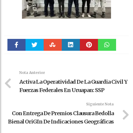
Faceboo
Twitter
Stumble
linkedin
Pinteres
WhatsAp
k
t
pt
Nota Anterior
Activa La Operatividad De La Guardia Civil Y
Fuerzas Federales En Uruapan: SSP
Siguiente Nota
Con Entrega De Premios Clausura Bedolla
Bienal OriGIn De Indicaciones Geográficas