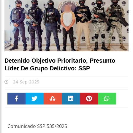
Detenido Objetivo Prioritario, Presunto
Líder De Grupo Delictivo: SSP
24 Sep 2025
Faceboo
Twitter
Stumble
linkedin
Pinteres
WhatsAp
k
t
pt
Comunicado SSP 535/2025