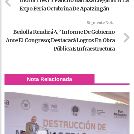
Gloria Trevi Y Pancho Barraza Llegarán A La
Expo Feria Octubrina De Apatzingán
Siguiente Nota
Bedolla Rendirá 4.° Informe De Gobierno
Ante El Congreso; Destacará Logros En Obra
Pública E Infraestructura
Nota Relacionada