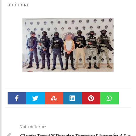
anónima.
Faceboo
Twitter
Stumble
linkedin
Pinteres
WhatsAp
k
t
pt
Nota Anterior