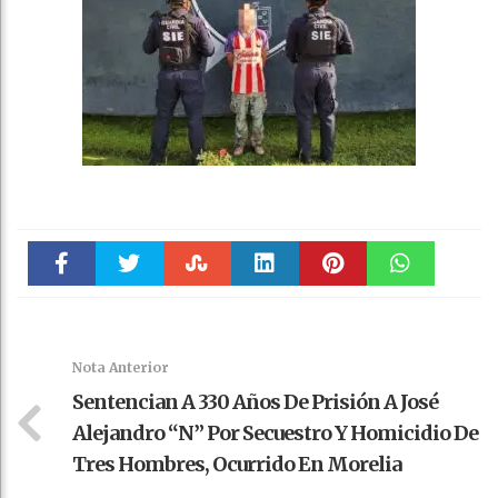
Faceboo
Twitter
Stumble
linkedin
Pinteres
WhatsAp
k
t
pt
Nota Anterior
Sentencian A 330 Años De Prisión A José
Alejandro “N” Por Secuestro Y Homicidio De
Tres Hombres, Ocurrido En Morelia