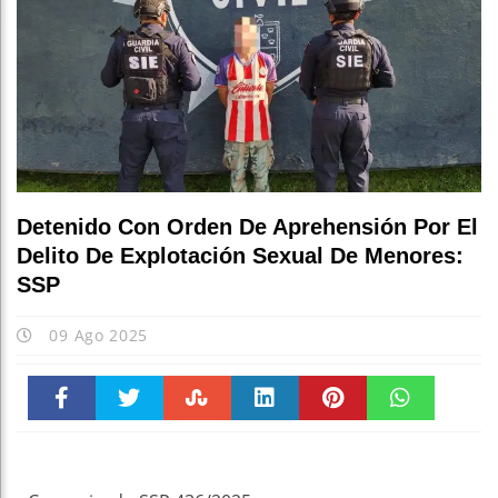
Detenido Con Orden De Aprehensión Por El
Delito De Explotación Sexual De Menores:
SSP
09 Ago 2025
Faceboo
Twitter
Stumble
linkedin
Pinteres
WhatsAp
k
t
pt