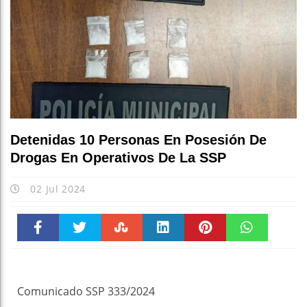
Detenidas 10 Personas En Posesión De
Drogas En Operativos De La SSP
02 Jul 2024
Faceboo
Twitter
Stumble
linkedin
Pinteres
WhatsAp
k
t
pt
Comunicado SSP 333/2024