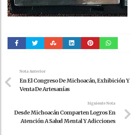
Faceboo
Twitter
Stumble
linkedin
Pinteres
WhatsAp
k
t
pt
Nota Anterior
En El Congreso De Michoacán, Exhibición Y
Venta De Artesanías
Siguiente Nota
Desde Michoacán Comparten Logros En
Atención A Salud Mental Y Adicciones