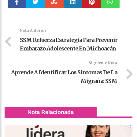
Faceboo
Twitter
Stumble
linkedin
Pinteres
WhatsAp
k
t
pt
Nota Anterior
SSM Refuerza Estrategia Para Prevenir
Embarazo Adolescente En Michoacán
Siguiente Nota
Aprende A Identificar Los Síntomas De La
Migraña: SSM
Nota Relacionada