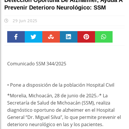
Detección Oportuna De Alzhaimer, Ayuda A
Prevenir Deterioro Neurológico: SSM
29 Jun 2025
Faceboo
Twitter
Stumble
linkedin
Pinteres
WhatsAp
k
t
pt
Comunicado SSM 344/2025
• Pone a disposición de la población Hospital Civil
*Morelia, Michoacán, 28 de junio de 2025.-* La
Secretaría de Salud de Michoacán (SSM), realiza
diagnóstico oportuno de alzheimer en el Hospital
General “Dr. Miguel Silva”, lo que permite prevenir el
deterioro neurológico en las y los pacientes.