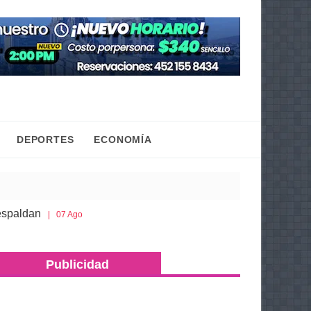
DEPORTES
ECONOMÍA
Gaby Molina promueve que niñas y adolescentes con
 Ago 2026
ra más de 500 dosis de metanfetamina y máquinas tragamonedas 
Publicidad