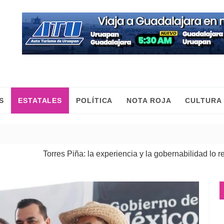
S
ESTATALES
POLÍTICA
NOTA ROJA
CULTURA
Torres Piña: la experiencia y la gobernabilidad lo respaldan
| 07
Fiscalía General ejecuta cateos en Morelia y Pátzcuaro; asegu