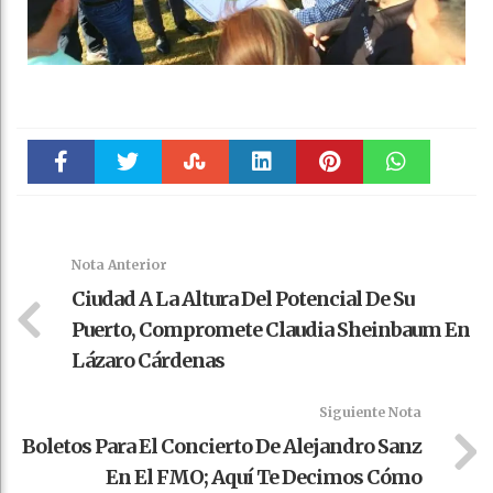
Faceboo
Twitter
Stumble
linkedin
Pinteres
WhatsAp
k
t
pt
Nota Anterior
Ciudad A La Altura Del Potencial De Su
Puerto, Compromete Claudia Sheinbaum En
Lázaro Cárdenas
Siguiente Nota
Boletos Para El Concierto De Alejandro Sanz
En El FMO; Aquí Te Decimos Cómo