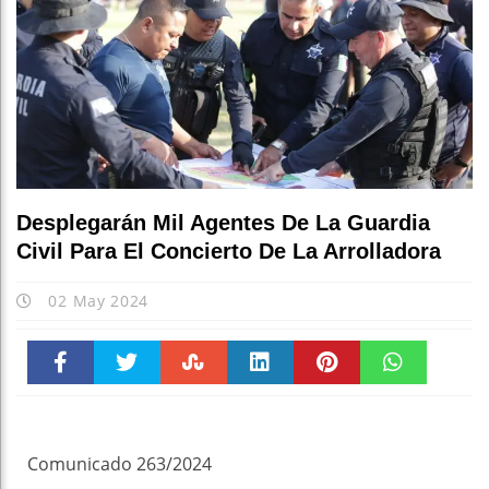
Forta
Fisc
Desplegarán Mil Agentes De La Guardia
Civil Para El Concierto De La Arrolladora
02 May 2024
Faceboo
Twitter
Stumble
linkedin
Pinteres
WhatsAp
k
t
pt
Comunicado 263/2024