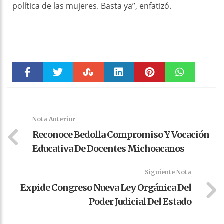
política de las mujeres. Basta ya”, enfatizó.
Faceboo
Twitter
Stumble
linkedin
Pinteres
WhatsAp
k
t
pt
Nota Anterior
Reconoce Bedolla Compromiso Y Vocación
Educativa De Docentes Michoacanos
Siguiente Nota
Expide Congreso Nueva Ley Orgánica Del
Poder Judicial Del Estado