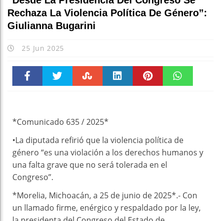
”Desde La Presidencia Del Congreso Se
Rechaza La Violencia Política De Género”:
Giulianna Bugarini
25 Jun 2025
Faceboo
Twitter
Stumble
linkedin
Pinteres
WhatsAp
k
t
pt
*Comunicado 635 / 2025*
•La diputada refirió que la violencia política de
género “es una violación a los derechos humanos y
una falta grave que no será tolerada en el
Congreso”.
*Morelia, Michoacán, a 25 de junio de 2025*.- Con
un llamado firme, enérgico y respaldado por la ley,
la presidenta del Congreso del Estado de