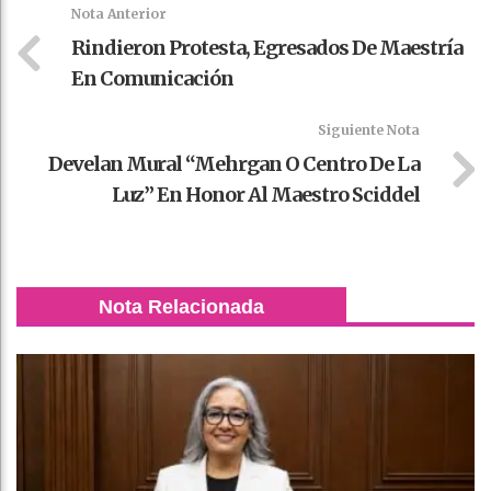
k
t
pt
Nota Anterior
Rindieron Protesta, Egresados De Maestría
En Comunicación
Siguiente Nota
Develan Mural “Mehrgan O Centro De La
Luz” En Honor Al Maestro Sciddel
Nota Relacionada