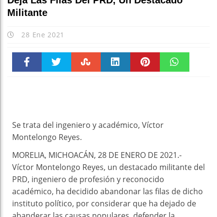
Deja Las Filas Del PRD, Un Destacado
Militante
28 Ene 2021
Faceboo
Twitter
Stumble
linkedin
Pinteres
WhatsAp
k
t
pt
Se trata del ingeniero y académico, Víctor
Montelongo Reyes.
MORELIA, MICHOACÁN, 28 DE ENERO DE 2021.-
Víctor Montelongo Reyes, un destacado militante del
PRD, ingeniero de profesión y reconocido
académico, ha decidido abandonar las filas de dicho
instituto político, por considerar que ha dejado de
abanderar las causas populares, defender la