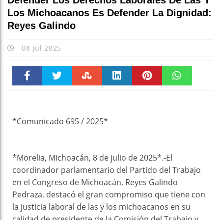
Defender Los Derechos Laborales De Las Y
Los Michoacanos Es Defender La Dignidad:
Reyes Galindo
08 Jul 2025
Faceboo
Twitter
Stumble
linkedin
Pinteres
WhatsAp
k
t
pt
*Comunicado 695 / 2025*
*Morelia, Michoacán, 8 de julio de 2025*.-El
coordinador parlamentario del Partido del Trabajo
en el Congreso de Michoacán, Reyes Galindo
Pedraza, destacó el gran compromiso que tiene con
la justicia laboral de las y los michoacanos en su
calidad de presidente de la Comisión del Trabajo y