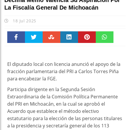
Declina Memo Valencia Su Aspiración Por
La Fiscalía General De Michoacán
18 Jul 2025
Faceboo
Twitter
Stumble
linkedin
Pinteres
WhatsAp
k
t
pt
El diputado local con licencia anunció el apoyo de la
fracción parlamentaria del PRI a Carlos Torres Piña
para encabezar la FGE.
Participa dirigente en la Segunda Sesión
Extraordinaria de la Comisión Política Permanente
del PRI en Michoacán, en la cual se aprobó el
Acuerdo que establece el método electivo
estatutario para la elección de las personas titulares
a la presidencia y secretaría general de los 113