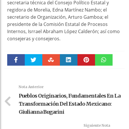
secretaria técnica del Consejo Político Estatal y
regidora de Morelia, Edna Martínez Nambo; el
secretario de Organización, Arturo Gamboa; el
presidente de la Comisión Estatal de Procesos
Internos, Isrrael Abraham López Calderón; así como
consejeras y consejeros.
Faceboo
Twitter
Stumble
linkedin
Pinteres
WhatsAp
k
t
pt
Nota Anterior
Pueblos Originarios, Fundamentales En La
Transformación Del Estado Mexicano:
Giulianna Bugarini
Siguiente Nota