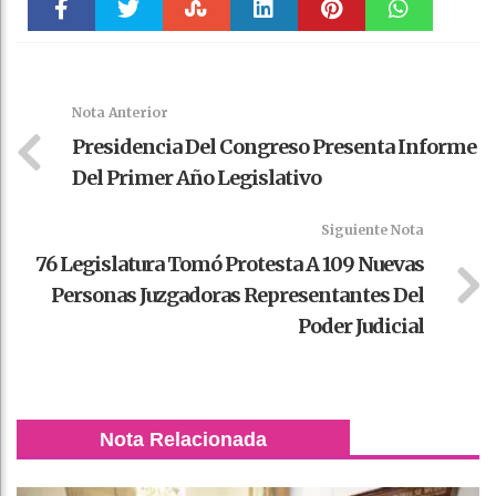
Faceboo
Twitter
Stumble
linkedin
Pinteres
WhatsAp
k
t
pt
Nota Anterior
Presidencia Del Congreso Presenta Informe
Del Primer Año Legislativo
Siguiente Nota
76 Legislatura Tomó Protesta A 109 Nuevas
Personas Juzgadoras Representantes Del
Poder Judicial
Nota Relacionada