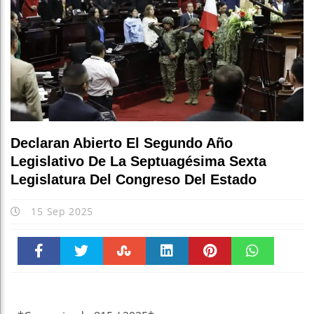
Declaran Abierto El Segundo Año
Legislativo De La Septuagésima Sexta
Legislatura Del Congreso Del Estado
15 Sep 2025
Faceboo
Twitter
Stumble
linkedin
Pinteres
WhatsAp
k
t
pt