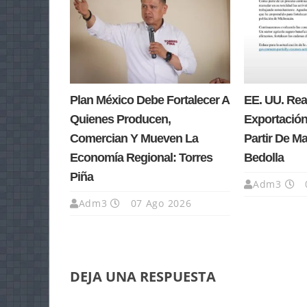
Plan México Debe Fortalecer A
EE. UU. Re
Quienes Producen,
Exportación
Comercian Y Mueven La
Partir De M
Economía Regional: Torres
Bedolla
Piña
Adm3
Adm3
07 Ago 2026
DEJA UNA RESPUESTA