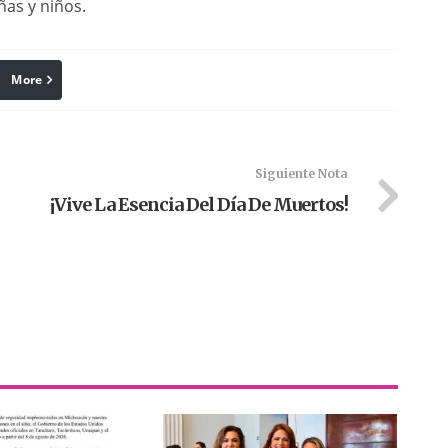
ñas y niños.
More
linkedin
Pinterest
Siguiente Nota
¡Vive La Esencia Del Día De Muertos!