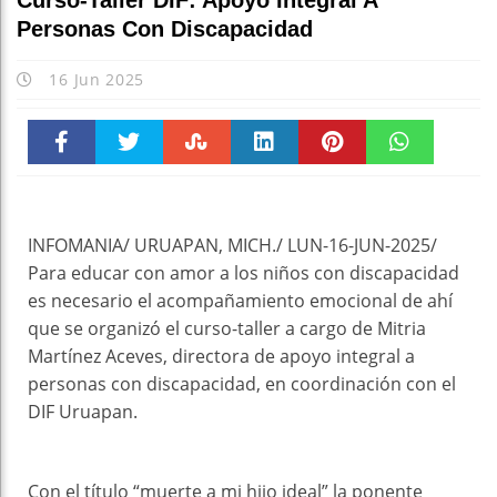
Curso-Taller DIF: Apoyo Integral A
Personas Con Discapacidad
16 Jun 2025
Faceboo
Twitter
Stumble
linkedin
Pinteres
WhatsAp
k
t
pt
INFOMANIA/ URUAPAN, MICH./ LUN-16-JUN-2025/
Para educar con amor a los niños con discapacidad
es necesario el acompañamiento emocional de ahí
que se organizó el curso-taller a cargo de Mitria
Martínez Aceves, directora de apoyo integral a
personas con discapacidad, en coordinación con el
DIF Uruapan.
Con el título “muerte a mi hijo ideal” la ponente