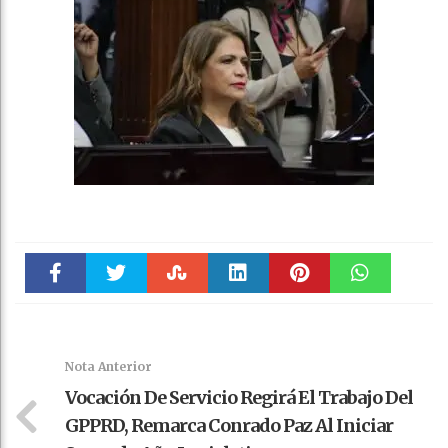
Faceboo
Twitter
Stumble
linkedin
Pinteres
WhatsAp
k
t
pt
Nota Anterior
Vocación De Servicio Regirá El Trabajo Del
GPPRD, Remarca Conrado Paz Al Iniciar