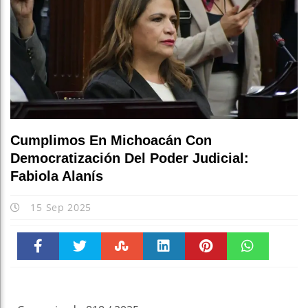
Cumplimos En Michoacán Con
Democratización Del Poder Judicial:
Fabiola Alanís
15 Sep 2025
Faceboo
Twitter
Stumble
linkedin
Pinteres
WhatsAp
k
t
pt