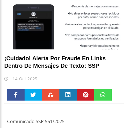
E
¡Cuidado! Alerta Por Fraude En Links
Dentro De Mensajes De Texto: SSP
14 Oct 2025
Faceboo
Twitter
Stumble
linkedin
Pinteres
WhatsAp
k
t
pt
Comunicado SSP 561/2025