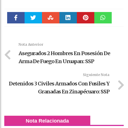
Faceboo
Twitter
Stumble
linkedin
Pinteres
WhatsAp
k
t
pt
Nota Anterior
Asegurados 2 Hombres En Posesión De
Arma De Fuego En Uruapan: SSP
Siguiente Nota
Detenidos 3 Civiles Armados Con Fusiles Y
Granadas En Zinapécuaro: SSP
Nota Relacionada