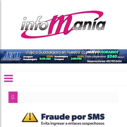
A
C
F