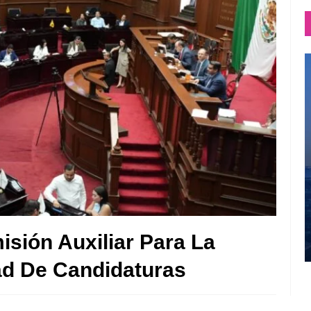
isión Auxiliar Para La
dad De Candidaturas