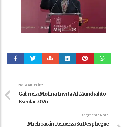
Faceboo
Twitter
Stumble
linkedin
Pinteres
WhatsAp
k
t
pt
Nota Anterior
Gabriela Molina Invita Al Mundialito
Escolar 2026
Siguiente Nota
Michoacán Refuerza Su Despliegue