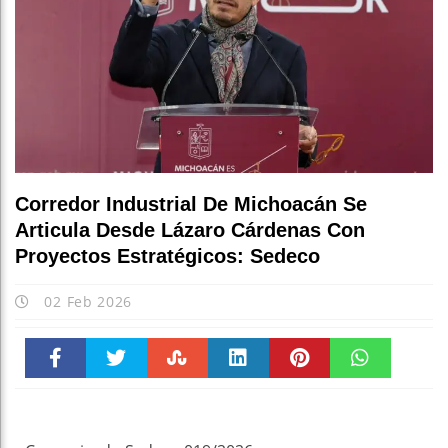
Corredor Industrial De Michoacán Se
Articula Desde Lázaro Cárdenas Con
Proyectos Estratégicos: Sedeco
02 Feb 2026
Faceboo
Twitter
Stumble
linkedin
Pinteres
WhatsAp
k
t
pt