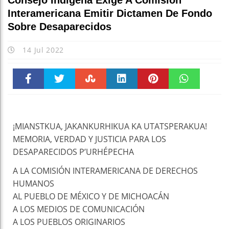
Consejo Indígena Exige A Comisión
Interamericana Emitir Dictamen De Fondo
Sobre Desaparecidos
14 Jul 2022
Faceboo
Twitter
Stumble
linkedin
Pinteres
WhatsAp
k
t
pt
¡MIANSTKUA, JAKANKURHIKUA KA UTATSPERAKUA!
MEMORIA, VERDAD Y JUSTICIA PARA LOS
DESAPARECIDOS P’URHÉPECHA
A LA COMISIÓN INTERAMERICANA DE DERECHOS
HUMANOS
AL PUEBLO DE MÉXICO Y DE MICHOACÁN
A LOS MEDIOS DE COMUNICACIÓN
A LOS PUEBLOS ORIGINARIOS