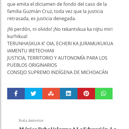
que emita el dictamen de fondo del caso de la
familia Guzmán Cruz, toda vez que la justicia
retrasada, es justicia denegada.
¡Ni perdón, ni olvido! ¡No tekantskua ka nijtu miri
kurhikua!
TERUNHASKUA K’ OIA, ECHERI KA JURAMUKUKUA
IAMENTU IRETECHANI
JUSTICIA, TERRITORIO Y AUTONOMÍA PARA LOS
PUEBLOS ORIGINARIOS
CONSEJO SUPREMO INDÍGENA DE MICHOACÁN
Faceboo
Twitter
Stumble
linkedin
Pinteres
WhatsAp
k
t
pt
Nota Anterior