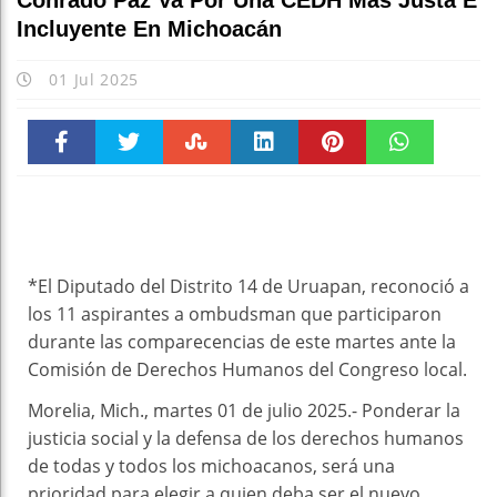
Conrado Paz Va Por Una CEDH Más Justa E
Incluyente En Michoacán
01 Jul 2025
Faceboo
Twitter
Stumble
linkedin
Pinteres
WhatsAp
k
t
pt
*El Diputado del Distrito 14 de Uruapan, reconoció a
los 11 aspirantes a ombudsman que participaron
durante las comparecencias de este martes ante la
Comisión de Derechos Humanos del Congreso local.
Morelia, Mich., martes 01 de julio 2025.- Ponderar la
justicia social y la defensa de los derechos humanos
de todas y todos los michoacanos, será una
prioridad para elegir a quien deba ser el nuevo