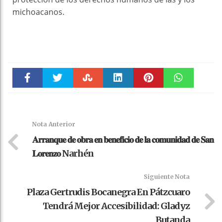
michoacanos.
Faceboo
Twitter
Stumble
linkedin
Pinteres
WhatsAp
k
t
pt
Nota Anterior
𝐀𝐫𝐫𝐚𝐧𝐪𝐮𝐞 𝐝𝐞 𝐨𝐛𝐫𝐚 𝐞𝐧 𝐛𝐞𝐧𝐞𝐟𝐢𝐜𝐢𝐨 𝐝𝐞 𝐥𝐚 𝐜𝐨𝐦𝐮𝐧𝐢𝐝𝐚𝐝 𝐝𝐞 𝐒𝐚𝐧
𝐋𝐨𝐫𝐞𝐧𝐳𝐨 Narhén
Siguiente Nota
Plaza Gertrudis Bocanegra En Pátzcuaro
Tendrá Mejor Accesibilidad: Gladyz
Butanda