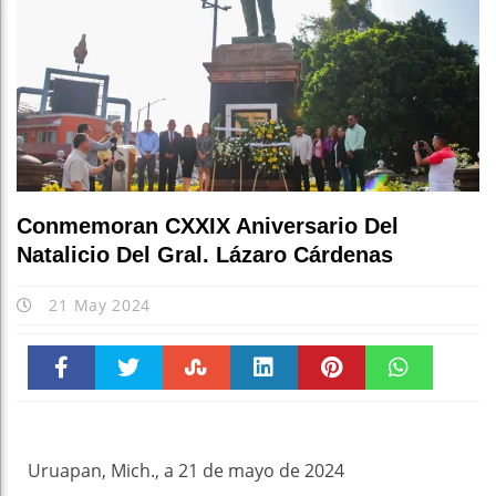
Conmemoran CXXIX Aniversario Del
Natalicio Del Gral. Lázaro Cárdenas
21 May 2024
Faceboo
Twitter
Stumble
linkedin
Pinteres
WhatsAp
k
t
pt
Uruapan, Mich., a 21 de mayo de 2024