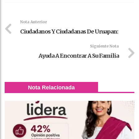
Faceboo
Twitter
Stumble
linkedin
Pinteres
WhatsAp
k
t
pt
Nota Anterior
Ciudadanos Y Ciudadanas De Uruapan:
Siguiente Nota
Ayuda A Encontrar A Su Familia
Nota Relacionada