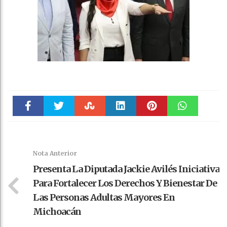
Faceboo
Twitter
Stumble
linkedin
Pinteres
WhatsAp
k
t
pt
Nota Anterior
Presenta La Diputada Jackie Avilés Iniciativa
Para Fortalecer Los Derechos Y Bienestar De
Las Personas Adultas Mayores En
Michoacán