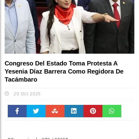
Congreso Del Estado Toma Protesta A
Yesenia Díaz Barrera Como Regidora De
Tacámbaro
29 Oct 2025
Faceboo
Twitter
Stumble
linkedin
Pinteres
WhatsAp
k
t
pt