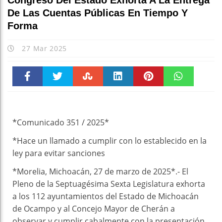
Congreso Del Estado Exhorta A La Entrega
De Las Cuentas Públicas En Tiempo Y
Forma
27 Mar 2025
Faceboo
Twitter
Stumble
linkedin
Pinteres
WhatsAp
k
t
pt
*Comunicado 351 / 2025*
*⁠Hace un llamado a cumplir con lo establecido en la
ley para evitar sanciones
*Morelia, Michoacán, 27 de marzo de 2025*.- El
Pleno de la Septuagésima Sexta Legislatura exhorta
a los 112 ayuntamientos del Estado de Michoacán
de Ocampo y al Concejo Mayor de Cherán a
observar y cumplir cabalmente con la presentación