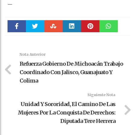
—
Faceboo
Twitter
Stumble
linkedin
Pinteres
WhatsAp
k
t
pt
Nota Anterior
Refuerza Gobierno De Michoacán Trabajo
Coordinado Con Jalisco, Guanajuato Y
Colima
Siguiente Nota
Unidad Y Sororidad, El Camino De Las
Mujeres Por La Conquista De Derechos:
Diputada Tere Herrera