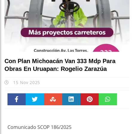
Con Plan Michoacán Van 333 Mdp Para
Obras En Uruapan: Rogelio Zarazúa
15 Nov 2025
Faceboo
Twitter
Stumble
linkedin
Pinteres
WhatsAp
k
t
pt
Comunicado SCOP 186/2025