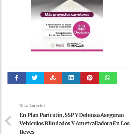
Faceboo
Twitter
Stumble
linkedin
Pinteres
WhatsAp
k
t
pt
Nota Anterior
En Plan Paricutín, SSP Y Defensa Aseguran
Vehículos Blindados Y Ametralladora En Los
Reyes