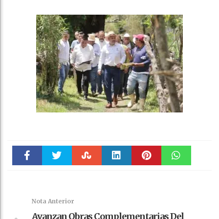
Faceboo
Twitter
Stumble
linkedin
Pinteres
WhatsAp
k
t
pt
Nota Anterior
Avanzan Obras Complementarias Del