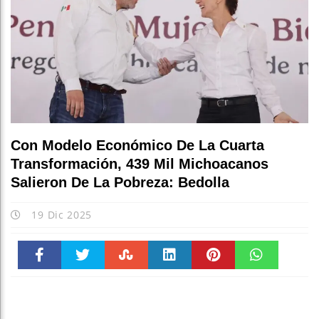
Con Modelo Económico De La Cuarta
Transformación, 439 Mil Michoacanos
Salieron De La Pobreza: Bedolla
19 Dic 2025
Faceboo
Twitter
Stumble
linkedin
Pinteres
WhatsAp
k
t
pt