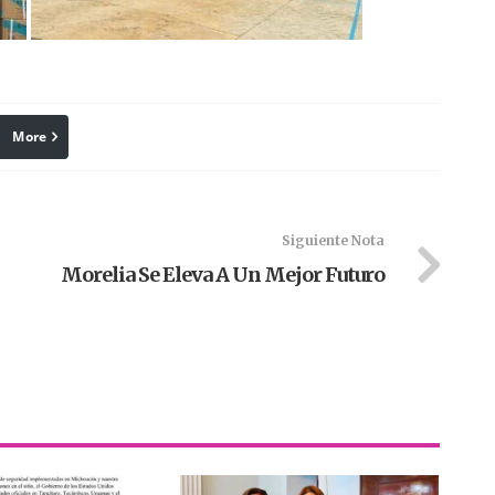
More
linkedin
Pinterest
Siguiente Nota
Morelia Se Eleva A Un Mejor Futuro