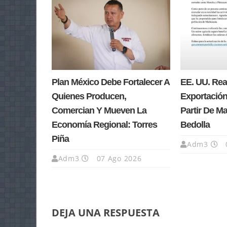
Plan México Debe Fortalecer A
EE. UU. Re
Quienes Producen,
Exportación
Comercian Y Mueven La
Partir De M
Economía Regional: Torres
Bedolla
Piña
Adm3
Adm3
07 Ago 2026
DEJA UNA RESPUESTA