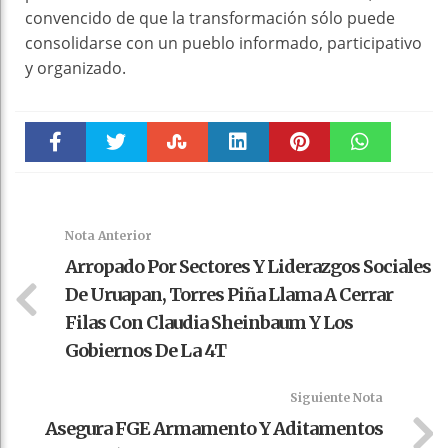
convencido de que la transformación sólo puede
consolidarse con un pueblo informado, participativo
y organizado.
Faceboo
Twitter
Stumble
linkedin
Pinteres
WhatsAp
k
t
pt
Nota Anterior
Arropado Por Sectores Y Liderazgos Sociales
De Uruapan, Torres Piña Llama A Cerrar
Filas Con Claudia Sheinbaum Y Los
Gobiernos De La 4T
Siguiente Nota
Asegura FGE Armamento Y Aditamentos