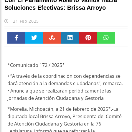
Con El Parlamento Abierto Vamos Hacia
Soluciones Efectivas: Brissa Arroyo
21 Feb 2025
Faceboo
Twitter
Stumble
linkedin
Pinteres
WhatsAp
k
t
pt
*Comunicado 172 / 2025*
• “A través de la coordinación con dependencias se
dará atención a la demandas ciudadanas”, remarca.
• Anuncia que se realizarán periódicamente las
Jornadas de Atención Ciudadana y Gestoría
*Morelia, Michoacán, a 21 de febrero de 2025*.-La
diputada local Brissa Arroyo, Presidenta del Comité
de Atención Ciudadana y Gestoría en la 76
Legislatura, informó que se reforzará la