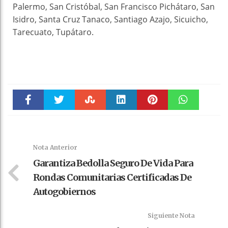
Palermo, San Cristóbal, San Francisco Pichátaro, San
Isidro, Santa Cruz Tanaco, Santiago Azajo, Sicuicho,
Tarecuato, Tupátaro.
Faceboo
Twitter
Stumble
linkedin
Pinteres
WhatsAp
k
t
pt
Nota Anterior
Garantiza Bedolla Seguro De Vida Para
Rondas Comunitarias Certificadas De
Autogobiernos
Siguiente Nota