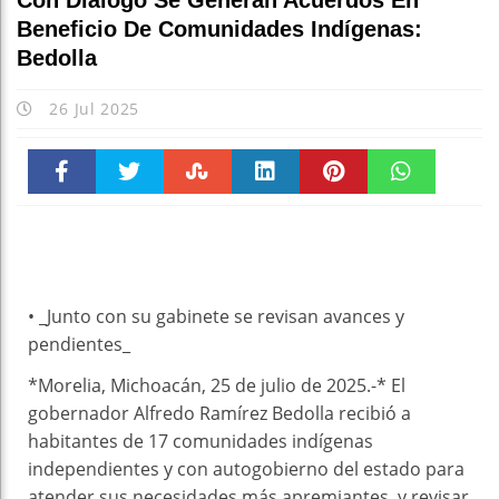
Con Diálogo Se Generan Acuerdos En
Beneficio De Comunidades Indígenas:
Bedolla
26 Jul 2025
Faceboo
Twitter
Stumble
linkedin
Pinteres
WhatsAp
k
t
pt
• _Junto con su gabinete se revisan avances y
pendientes_
*Morelia, Michoacán, 25 de julio de 2025.-* El
gobernador Alfredo Ramírez Bedolla recibió a
habitantes de 17 comunidades indígenas
independientes y con autogobierno del estado para
atender sus necesidades más apremiantes, y revisar