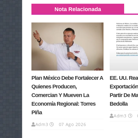
Nota Relacionada
Plan México Debe Fortalecer A
EE. UU. Re
Quienes Producen,
Exportación
Comercian Y Mueven La
Partir De M
Economía Regional: Torres
Bedolla
Piña
Adm3
Adm3
07 Ago 2026