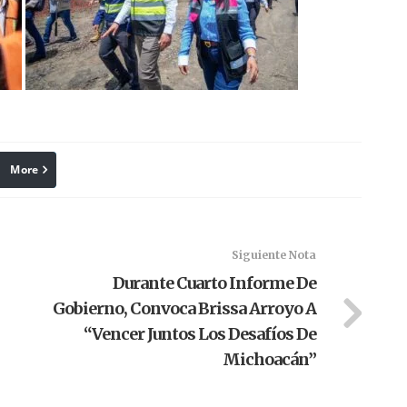
More
linkedin
Pinterest
Siguiente Nota
Durante Cuarto Informe De
Gobierno, Convoca Brissa Arroyo A
“vencer Juntos Los Desafíos De
Michoacán”